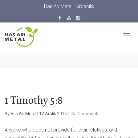
Has Arı Metal Hurdacılık
1 Timothy 5:8
By
Has Arı Metal
|
12 Aralık 2016
|
|
No Comments
Anyone who does not provide for their relatives, and
especially for their own household, has denied the faith and