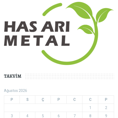
TAKVIM
Ağustos 2026
P
S
Ç
P
C
C
P
1
2
3
4
5
6
7
8
9