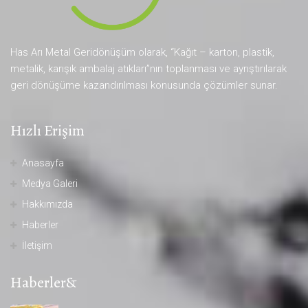
Has Arı Metal Geridönüşüm olarak, “Kağıt – karton, plastik,
metalik, karışık ambalaj atıkları”nın toplanması ve ayrıştırılarak
geri dönüşüme kazandırılması konusunda çözümler sunar.
Hızlı Erişim
Anasayfa
Medya Galeri
Hakkımızda
Haberler
İletişim
Haberler&