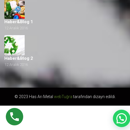
Haber&Blog 1
12 Aralık 2016
Haber&Blog 2
12 Aralık 2016
© 2023 Has Arı Metal
webTuğra
tarafından dizayn edildi.